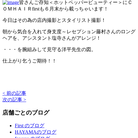
皆さんご存知＜ホットペッパービューティー＞にＣ
ＯＭＨＡＩＲfirstも６月末から載っちゃいます！
今日はその為の店内撮影とスタイリスト撮影！
朝から気合を入れて身支度～レセプション藤村さんのロング
ヘアを、アシスタント塩寺さんがアレンジ！
・・・を腕組みして見守る洋平先生の図。
仕上がり乞うご期待！！
< 前の記事
次の記事 >
店舗ごとのブログ
First のブログ
HAYAMAのブログ