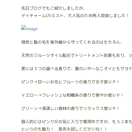
先日ブログでもご紹介しましたが、
デイチャームUVミスト、大人気のため再入荷致しました！
頭皮と髪の毛を紫外線から守ってくれるのはもちろん、
天然のフルーツオイル配合でトリートメント効果もあり、
更には３つの選べる香りで、夏のいや～なニオイともサヨ
ピンク→甘～いお花とフルーツの香りで女子度ＵＰ！
イエロー→フレッシュな柑橘系の香りで爽やか度ＵＰ！
グリーン→清清しい森林の香りでリラックス度ＵＰ！
個人的にはピンクがお気に入りで愛用中ですが、もう２本
というのも魅力！ 是非お試しくださいね！！