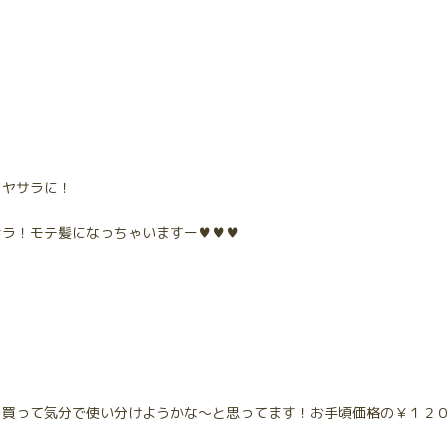
ツヤサラに！
ナラ！モテ髪になっちゃいますー♥♥♥
も買って気分で使い分けようかな～と思ってます！お手頃価格の￥１２