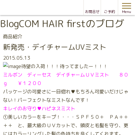
お問合せ
ご予約
Menu
Blog
COM HAIR firstのブログ
商品紹介
新発売・デイチャームUVミスト
2015.05.13
待望の入荷！！！待ってましたー！！！
ミルボン ディーセス デイチャームＵＶミスト ８０
ｇ ￥１２００
パッケージの可愛さに一目惚れ♥もちろん可愛いだけじゃ
ない！パーフェクトなミストなんです！
キレイのお守り♥ハピネスミスト
①美しいカラーをキープ！・・・ＳＰＦ５０＋ ＰＡ＋＋
＋＋ と、最大級のＵＶカットで、頭皮と毛髪を守り、更
にはカラーリングした髪の色持ちを良くしてくれます。