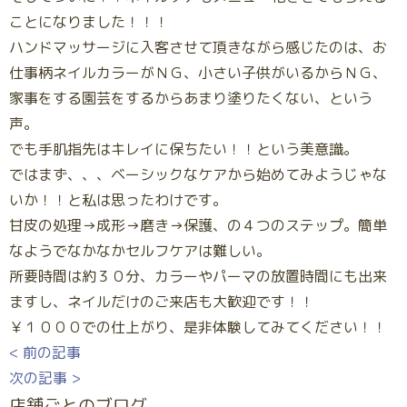
ことになりました！！！
ハンドマッサージに入客させて頂きながら感じたのは、お
仕事柄ネイルカラーがＮＧ、小さい子供がいるからＮＧ、
家事をする園芸をするからあまり塗りたくない、という
声。
でも手肌指先はキレイに保ちたい！！という美意識。
ではまず、、、ベーシックなケアから始めてみようじゃな
いか！！と私は思ったわけです。
甘皮の処理→成形→磨き→保護、の４つのステップ。簡単
なようでなかなかセルフケアは難しい。
所要時間は約３０分、カラーやパーマの放置時間にも出来
ますし、ネイルだけのご来店も大歓迎です！！
￥１０００での仕上がり、是非体験してみてください！！
< 前の記事
次の記事 >
店舗ごとのブログ