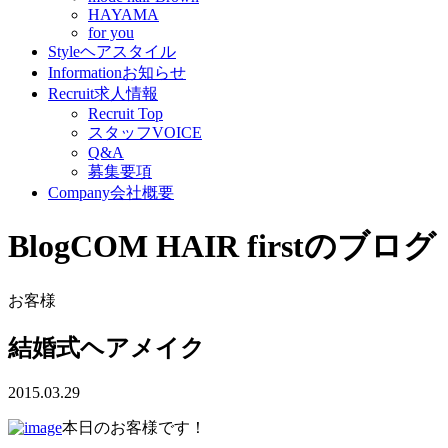
HAYAMA
for you
Style
ヘアスタイル
Information
お知らせ
Recruit
求人情報
Recruit Top
スタッフVOICE
Q&A
募集要項
Company
会社概要
Blog
COM HAIR firstのブログ
お客様
結婚式ヘアメイク
2015.03.29
本日のお客様です！