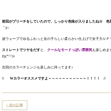
前回がブリーチをしていたので、しっかり色味が入りましたね☆ 色落
｀)∩
波ウェーブでゆるふわっと女の子らしい柔らかい仕上げで女子力ＵＰ
ストレートでツヤをだす
と、
クールなモードっぽい雰囲気
も楽しめま
ね(*^^)v
次回のカラーチェンジも楽しみに待ってます♪
\\ Wカラーオススメですよ～～～～～～～～～～～！！！！ //
< 前の記事