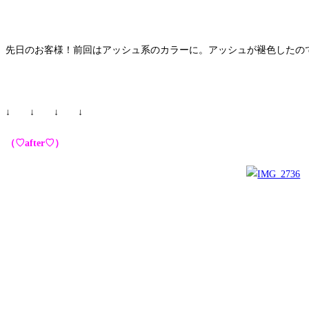
先日のお客様！前回はアッシュ系のカラーに。アッシュが褪色したの
↓ ↓ ↓ ↓
（♡after♡）