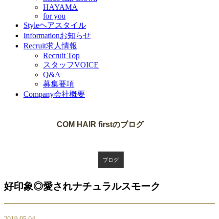
HAYAMA
for you
Style
ヘアスタイル
Information
お知らせ
Recruit
求人情報
Recruit Top
スタッフVOICE
Q&A
募集要項
Company
会社概要
Blog
COM HAIR firstのブログ
ブログ
好印象◎愛されナチュラルスモーク
2019.05.04