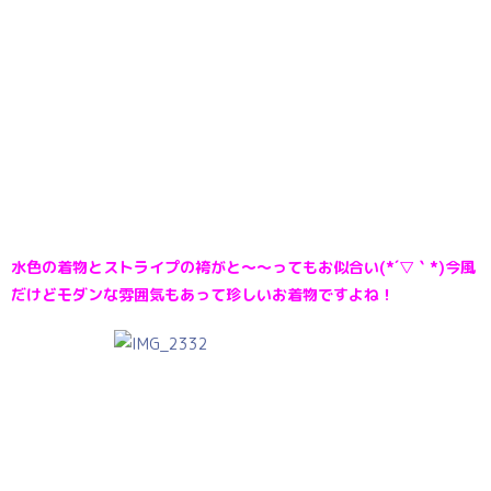
水色の着物とストライプの袴がと～～ってもお似合い(*´▽｀*)今風
だけどモダンな雰囲気もあって珍しいお着物ですよね！