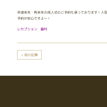
早速来年・再来年の成人式のご予約も承っております！人
予約が安心ですよ～！
レセプション 藤村
< 前の記事