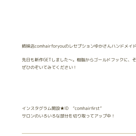
姉妹店comhairforyouのレセプションゆかさんハンドメ
先日も新作GETしました～。樹脂からゴールドフックに、
ぜひのぞいてみてください！
インスタグラム開設★ID “comhairfirst”
サロンのいろいろな部分を切り取ってアップ中！