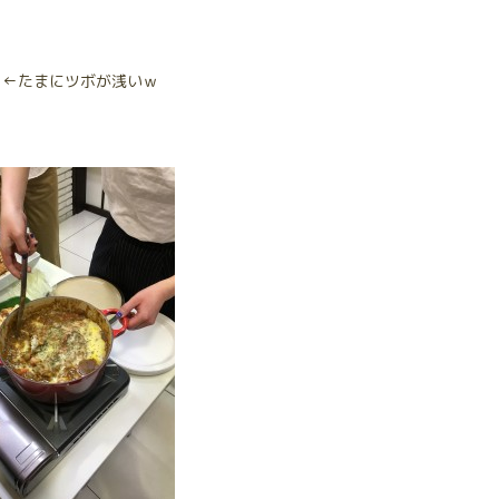
ぁ←たまにツボが浅いｗ