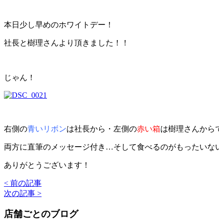
本日少し早めのホワイトデー！
社長と樹理さんより頂きました！！
じゃん！
右側の
青いリボン
は社長から・左側の
赤い箱
は樹理さんから
両方に直筆のメッセージ付き…そして食べるのがもったいな
ありがとうございます！
< 前の記事
次の記事 >
店舗ごとのブログ