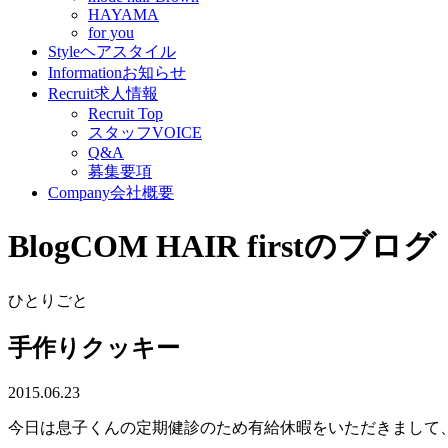
HAYAMA
for you
Style
ヘアスタイル
Information
お知らせ
Recruit
求人情報
Recruit Top
スタッフVOICE
Q&A
募集要項
Company
会社概要
Blog
COM HAIR firstのブログ
ひとりごと
手作りクッキー
2015.06.23
今日は息子くんの定期健診のため有給休暇をいただきまして