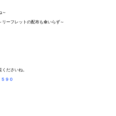
ね～
～リーフレットの配布も傘いらず～
覧くださいね。
９５９０