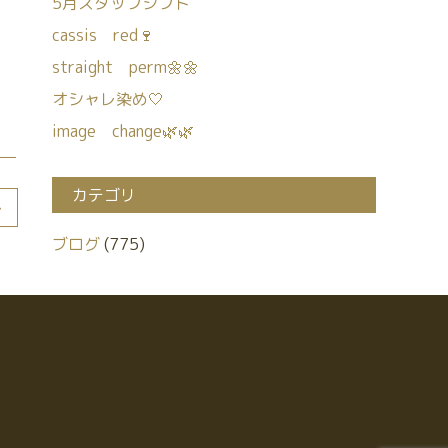
5月スタッフシフト
cassis red🍷
straight perm🌼🌼
オシャレ染め🤍
image change🌿🌿
カテゴリ
>
ブログ
(775)