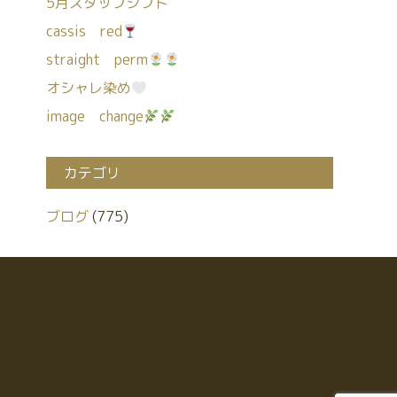
5月スタッフシフト
cassis red
straight perm
オシャレ染め
image change
カテゴリ
ブログ
(775)