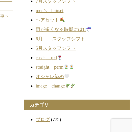
7月スタッフシフト
men’s hairset
事 >
ヘアセット
雨が多くなる時期には!!
6月 スタッフシフト
5月スタッフシフト
cassis red
straight perm
オシャレ染め
image change
カテゴリ
ブログ
(775)