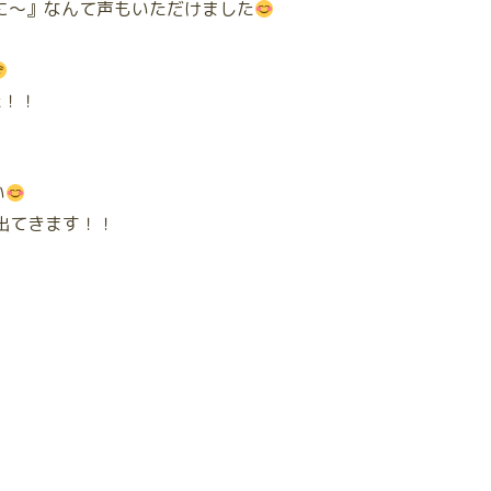
に～』なんて声もいただけました
た！！
い
ると出てきます！！