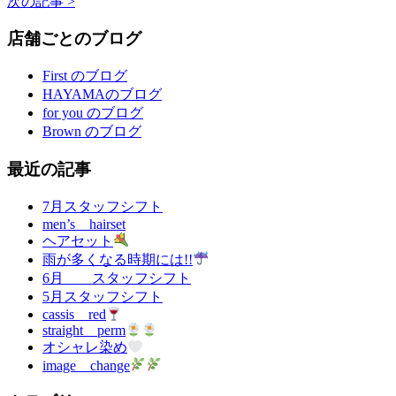
次の記事 >
店舗ごとのブログ
First のブログ
HAYAMAのブログ
for you のブログ
Brown のブログ
最近の記事
7月スタッフシフト
men’s hairset
ヘアセット
雨が多くなる時期には!!
6月 スタッフシフト
5月スタッフシフト
cassis red
straight perm
オシャレ染め
image change