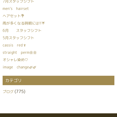
7月スタッフシフト
men’s hairset
ヘアセット💐
雨が多くなる時期には!!☔
6月 スタッフシフト
5月スタッフシフト
cassis red🍷
straight perm🌼🌼
オシャレ染め🤍
image change🌿🌿
カテゴリ
(775)
ブログ