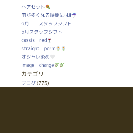
ヘアセット
雨が多くなる時期には!!
6月 スタッフシフト
5月スタッフシフト
cassis red
straight perm
オシャレ染め
image change
カテゴリ
ブログ
(775)