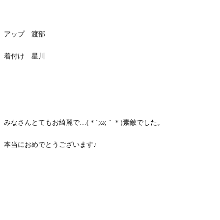
アップ 渡部
着付け 星川
みなさんとてもお綺麗で…(＊´;ω;｀＊)素敵でした。
本当におめでとうございます♪