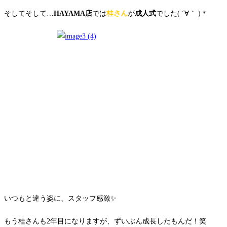
そしてそして…
HAYAMA店
では
桂さん
が
成人式
でした( ´∀｀ )＊
いつもと違う姿に、スタッフ感激✨
もう桂さんも2年目になりますが、ずいぶん成長したもんだ！笑