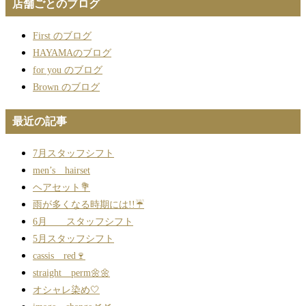
店舗ごとのブログ
First のブログ
HAYAMAのブログ
for you のブログ
Brown のブログ
最近の記事
7月スタッフシフト
men’s hairset
ヘアセット💐
雨が多くなる時期には!!☔
6月 スタッフシフト
5月スタッフシフト
cassis red🍷
straight perm🌼🌼
オシャレ染め🤍