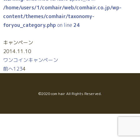
/home/users/1/comhair/web/comhair.co.jp/wp-
content/themes/comhair/taxonomy-
foryou_category.php
on line
24
キャンペーン
2014.11.10
ワンコインキャンペーン
前へ
1
2
3
4
©︎2020 com hair All Rights Reserved.