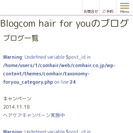
お問合せ
ご予約
Menu
Blog
com hair for youのブログ
ブログ一覧
Warning
: Undefined variable $post_id in
/home/users/1/comhair/web/comhair.co.jp/wp-
content/themes/comhair/taxonomy-
foryou_category.php
on line
24
キャンペーン
2014.11.18
ヘアケアキャンペーン実施中
Warning
: Undefined variable $post_id in