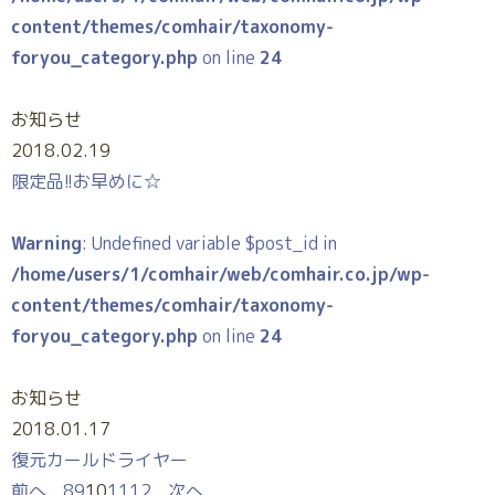
content/themes/comhair/taxonomy-
foryou_category.php
on line
24
お知らせ
2018.02.19
限定品!!お早めに☆
Warning
: Undefined variable $post_id in
/home/users/1/comhair/web/comhair.co.jp/wp-
content/themes/comhair/taxonomy-
foryou_category.php
on line
24
お知らせ
2018.01.17
復元カールドライヤー
前へ
...
8
9
10
11
12
...
次へ