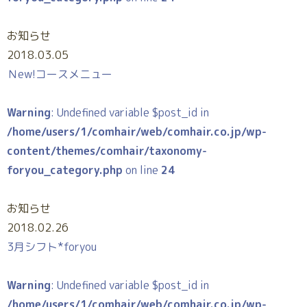
お知らせ
2018.03.05
Ｎew!コースメニュー
Warning
: Undefined variable $post_id in
/home/users/1/comhair/web/comhair.co.jp/wp-
content/themes/comhair/taxonomy-
foryou_category.php
on line
24
お知らせ
2018.02.26
3月シフト*foryou
Warning
: Undefined variable $post_id in
/home/users/1/comhair/web/comhair.co.jp/wp-