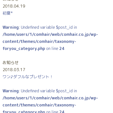
2018.04.19
初夏*
Warning
: Undefined variable $post_id in
/home/users/1/comhair/web/comhair.co.jp/wp-
content/themes/comhair/taxonomy-
foryou_category.php
on line
24
お知らせ
2018.03.17
ワン♪ダフルなプレゼント！
Warning
: Undefined variable $post_id in
/home/users/1/comhair/web/comhair.co.jp/wp-
content/themes/comhair/taxonomy-
foryou_category.php
on line
24