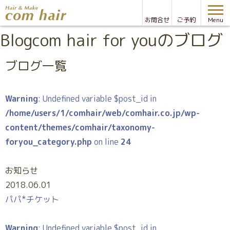
お問合せ
ご予約
Menu
Blog
com hair for youのブログ
ブログ一覧
Warning
: Undefined variable $post_id in
/home/users/1/comhair/web/comhair.co.jp/wp-
content/themes/comhair/taxonomy-
foryou_category.php
on line
24
お知らせ
2018.06.01
パパ*チケット
Warning
: Undefined variable $post_id in