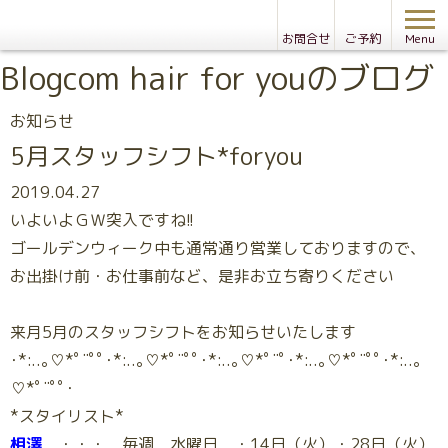
お問合せ
ご予約
Menu
Blog
com hair for youのブログ
お知らせ
5月スタッフシフト*foryou
2019.04.27
いよいよＧＷ突入ですね!!
ゴールデンウィーク中も通常通り営業しておりますので、
お出掛け前・お仕事前など、是非お立ち寄りください
来月5月のスタッフシフトをお知らせいたします
･*:..｡♡*ﾟ¨ﾟﾟ･*:..｡♡*ﾟ¨ﾟﾟ･*:..｡♡*ﾟ¨ﾟ･*:..｡♡*ﾟ¨ﾟﾟ･*:..｡
♡*ﾟ¨ﾟﾟ･
*スタイリスト*
相澤
・・・ 毎週 水曜日 ・14日（火）・28日（火）