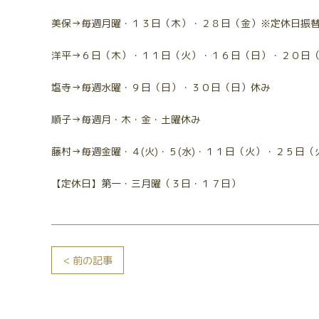
美保→毎週月曜・１３日（木）・２８日（金）※定休日振
洋平→６日（木）・１１日（火）・１６日（日）・２０日
塩寺→毎週水曜・９日（日）・３０日（日）休み
順子→毎週月・木・金・土曜休み
藤村→毎週金曜・４(火)・５(水)・１１日（火）・２５日
【定休日】第一・三月曜（３日・１７日）
< 前の記事